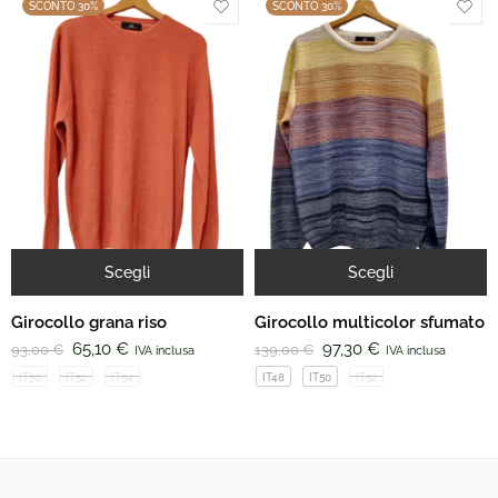
SCONTO 30%
SCONTO 30%
Scegli
Scegli
Girocollo grana riso
Girocollo multicolor sfumato
65,10
€
97,30
€
93,00
€
139,00
€
IVA inclusa
IVA inclusa
IT50
IT52
IT54
IT48
IT50
IT52