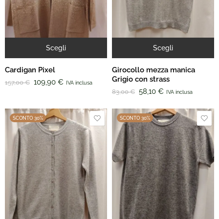
Scegli
Scegli
Cardigan Pixel
Girocollo mezza manica
Grigio con strass
109,90
€
157,00
€
IVA inclusa
58,10
€
83,00
€
IVA inclusa
SCONTO 30%
SCONTO 30%