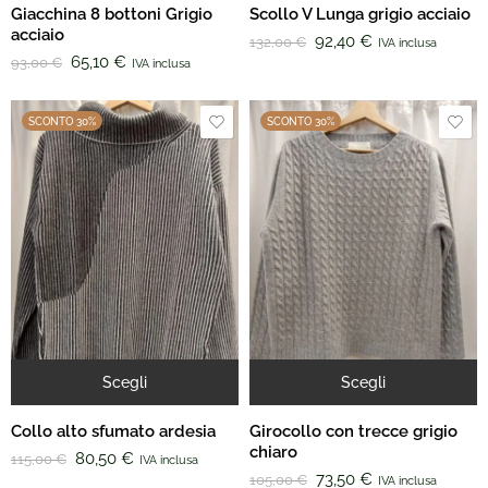
Giacchina 8 bottoni Grigio
Scollo V Lunga grigio acciaio
acciaio
92,40
€
132,00
€
IVA inclusa
65,10
€
93,00
€
IVA inclusa
SCONTO 30%
SCONTO 30%
Scegli
Scegli
Collo alto sfumato ardesia
Girocollo con trecce grigio
chiaro
80,50
€
115,00
€
IVA inclusa
73,50
€
105,00
€
IVA inclusa