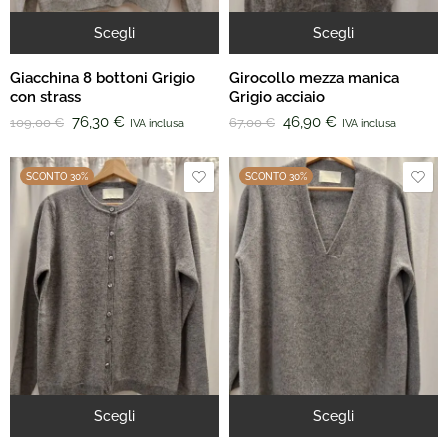
Scegli
Scegli
Giacchina 8 bottoni Grigio
Girocollo mezza manica
con strass
Grigio acciaio
76,30
€
46,90
€
109,00
€
67,00
€
IVA inclusa
IVA inclusa
SCONTO 30%
SCONTO 30%
Scegli
Scegli