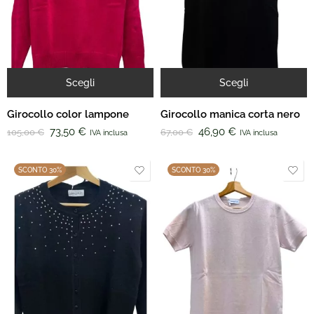
Scegli
Scegli
Girocollo color lampone
Girocollo manica corta nero
73,50
€
46,90
€
105,00
€
67,00
€
IVA inclusa
IVA inclusa
SCONTO 30%
SCONTO 30%