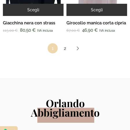
Scegli
Scegli
Giacchina nera con strass
Girocollo manica corta cipria
80,50
€
46,90
€
115,00
€
67,00
€
IVA inclusa
IVA inclusa
1
2