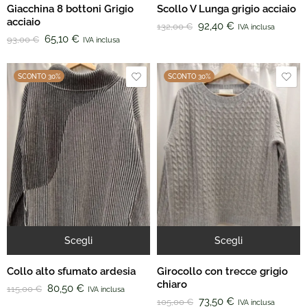
Giacchina 8 bottoni Grigio
Scollo V Lunga grigio acciaio
acciaio
92,40
€
132,00
€
IVA inclusa
65,10
€
93,00
€
IVA inclusa
SCONTO 30%
SCONTO 30%
Scegli
Scegli
Collo alto sfumato ardesia
Girocollo con trecce grigio
chiaro
80,50
€
115,00
€
IVA inclusa
73,50
€
105,00
€
IVA inclusa