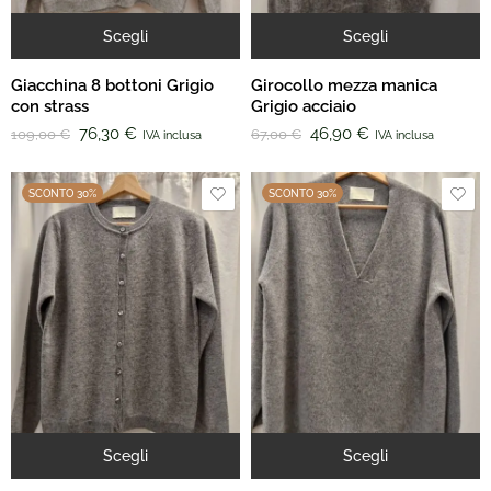
Scegli
Scegli
Giacchina 8 bottoni Grigio
Girocollo mezza manica
con strass
Grigio acciaio
76,30
€
46,90
€
109,00
€
67,00
€
IVA inclusa
IVA inclusa
SCONTO 30%
SCONTO 30%
Scegli
Scegli