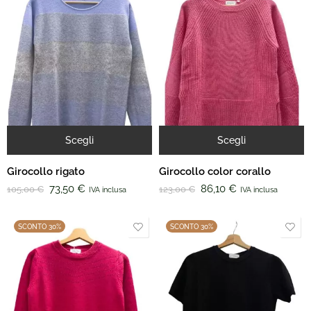
Scegli
Scegli
Girocollo rigato
Girocollo color corallo
73,50
€
86,10
€
105,00
€
123,00
€
IVA inclusa
IVA inclusa
SCONTO 30%
SCONTO 30%