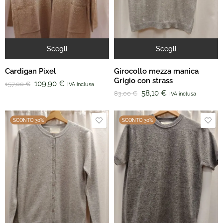
Scegli
Scegli
Cardigan Pixel
Girocollo mezza manica
Grigio con strass
109,90
€
157,00
€
IVA inclusa
58,10
€
83,00
€
IVA inclusa
SCONTO 30%
SCONTO 30%