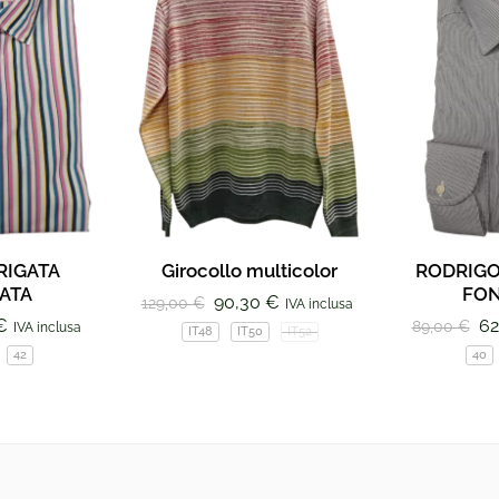
RIGATA
Girocollo multicolor
RODRIGO
ATA
FON
90,30
€
129,00
€
IVA inclusa
€
62
89,00
€
IVA inclusa
IT48
IT50
IT52
42
40