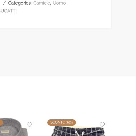
Categories:
Camicie
,
Uomo
BUGATTI
SCONTO 30%
SCONT