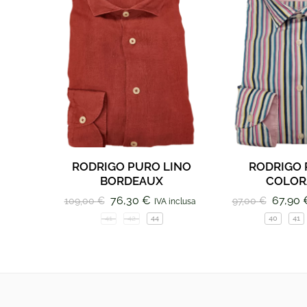
RODRIGO PURO LINO
RODRIGO 
BORDEAUX
COLOR
76,30
€
67,90
109,00
€
97,00
€
IVA inclusa
41
42
44
40
41