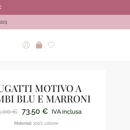
€
223
UGATTI MOTIVO A
BI BLU E MARRONI
73,50
€
5,00
€
IVA inclusa
Materiali:
100% cotone