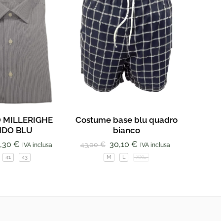
 MILLERIGHE
Costume base blu quadro
Giroco
DO BLU
bianco
,30
€
30,10
€
43,00
€
93,00
IVA inclusa
IVA inclusa
41
43
M
L
XXL
I