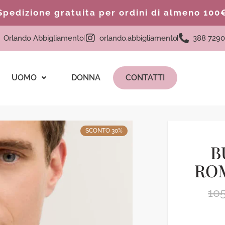
Spedizione gratuita per ordini di almeno 100
Orlando Abbigliamento
orlando.abbigliamento
388 7290
UOMO
DONNA
CONTATTI
SCONTO 30%
B
ROM
10