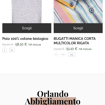
Scegli
Scegli
Polo 100% cotone biologico
BUGATTI MANICA CORTA
MULTICOLOR RIGATA
58,10
€
83,00
€
IVA inclusa
51,10
€
73,00
€
IVA inclusa
L
XL
L
XL
3XL