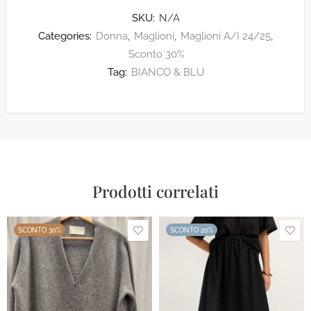
SKU:
N/A
Categories:
Donna
,
Maglioni
,
Maglioni A/I 24/25
,
Sconto 30%
Tag:
BIANCO & BLU
Prodotti correlati
SCONTO 30%
SCONTO 20%