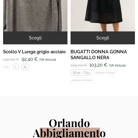
Scegli
Scegli
Scollo V Lunga grigio acciaio
BUGATTI DONNA GONNA
SANGALLO NERA
92,40
€
132,00
€
IVA inclusa
103,20
€
129,00
€
IVA inclusa
M
L
XL
DE36 / IT42
DE38 / IT44
DE40 / IT46