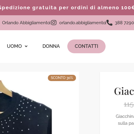
Spedizione gratuita per ordini di almeno 100
Orlando Abbigliamento
orlando.abbigliamento
388 7290
UOMO
DONNA
CONTATTI
SCONTO 30%
Giac
11
Giacchina
sulla pa