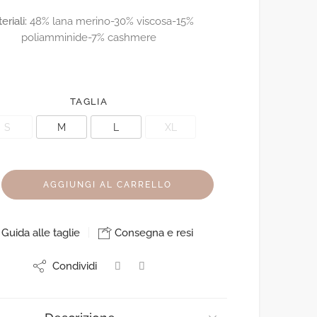
eriali:
48% lana merino-30% viscosa-15%
poliamminide-7% cashmere
TAGLIA
S
M
L
XL
AGGIUNGI AL CARRELLO
Guida alle taglie
Consegna e resi
Condividi