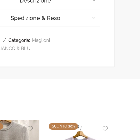
Descrizione
Spedizione & Reso
Categoria:
Maglioni
BIANCO & BLU
SCONTO 30%
SCONT