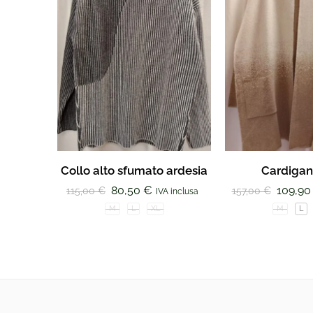
Collo alto sfumato ardesia
Cardigan
80,50
€
109,9
115,00
€
157,00
€
IVA inclusa
M
L
XL
M
L