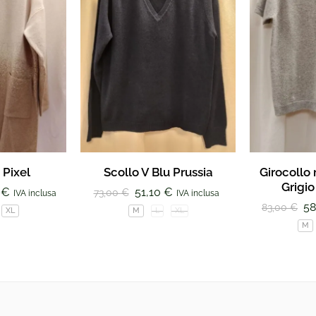
 Pixel
Scollo V Blu Prussia
Girocollo
Grigio
0
€
51,10
€
73,00
€
IVA inclusa
IVA inclusa
58
83,00
€
XL
M
L
XL
M