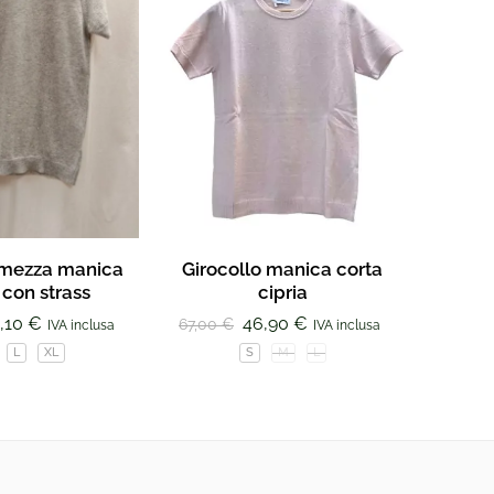
 mezza manica
Girocollo manica corta
G
 con strass
cipria
105,00
,10
€
46,90
€
67,00
€
IVA inclusa
IVA inclusa
L
XL
S
M
L