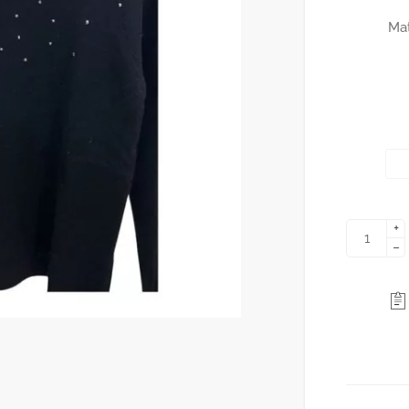
Mat
+
−