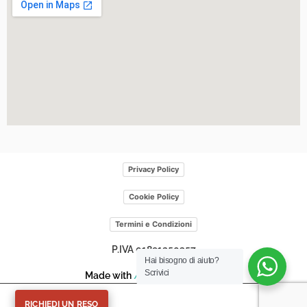
Privacy Policy
Cookie Policy
Termini e Condizioni
P.IVA 01891250357
Hai bisogno di aiuto?
Scrivici
Made with
/>
by
Web
scriptum
RICHIEDI UN RESO