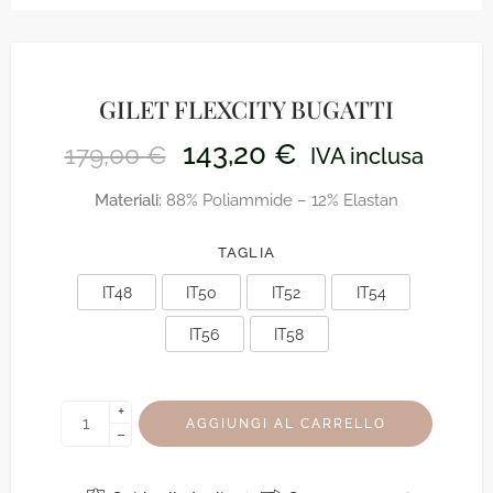
GILET FLEXCITY BUGATTI
143,20
€
179,00
€
IVA inclusa
Materiali:
88% Poliammide – 12% Elastan
TAGLIA
IT48
IT50
IT52
IT54
IT56
IT58
+
AGGIUNGI AL CARRELLO
−