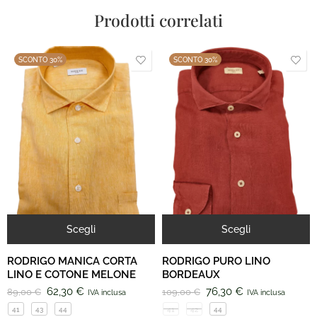
Prodotti correlati
SCONTO 30%
SCONTO 30%
Scegli
Scegli
RODRIGO MANICA CORTA
RODRIGO PURO LINO
LINO E COTONE MELONE
BORDEAUX
62,30
€
76,30
€
89,00
€
109,00
€
IVA inclusa
IVA inclusa
41
43
44
41
42
44