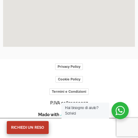
Privacy Policy
Cookie Policy
Termini e Condizioni
P.IVA 01891250357
Hai bisogno di aiuto?
Scrivici
Made with
/>
by
Web
scriptum
RICHIEDI UN RESO