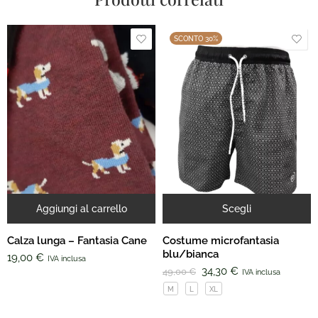
SCONTO 30%
Aggiungi al carrello
Scegli
Calza lunga – Fantasia Cane
Costume microfantasia
blu/bianca
19,00
€
IVA inclusa
34,30
€
49,00
€
IVA inclusa
M
L
XL