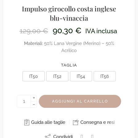
Impulso girocollo costa inglese
blu-vinaccia
90,30
€
129,00
€
IVA inclusa
Materiali:
50% Lana Vergine (Merino) – 50%
Acrilico
TAGLIA
IT50
IT52
IT54
IT56
+
AGGIUNGI AL CARRELLO
−
Guida alle taglie
Consegna e resi
Condividi