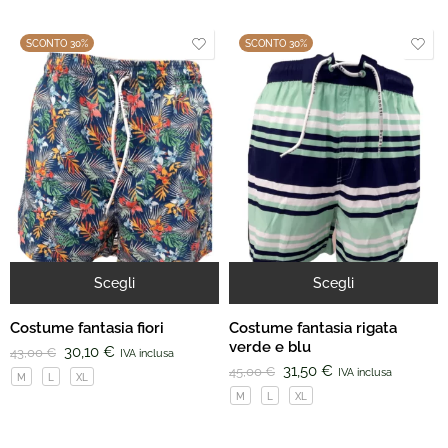
SCONTO 30%
SCONTO 30%
Scegli
Scegli
Costume fantasia fiori
Costume fantasia rigata
verde e blu
30,10
€
43,00
€
IVA inclusa
31,50
€
45,00
€
IVA inclusa
M
L
XL
M
L
XL