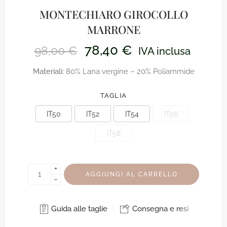
MONTECHIARO GIROCOLLO
MARRONE
78,40
€
98,00
€
IVA inclusa
Materiali:
80% Lana vergine – 20% Poliammide
TAGLIA
IT50
IT52
IT54
IT56
IT58
+
AGGIUNGI AL CARRELLO
−
Guida alle taglie
Consegna e resi