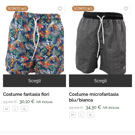
SCONTO 30%
SCONTO 30%
Scegli
Scegli
Costume fantasia fiori
Costume microfantasia
blu/bianca
30,10
€
43,00
€
IVA inclusa
34,30
€
49,00
€
IVA inclusa
M
L
XL
M
L
XL