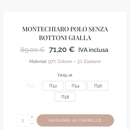
MONTECHIARO POLO SENZA
BOTTONI GIALLA
71,20
€
89,00
€
IVA inclusa
Materiali:
97% Cotone – 3% Elastane
TAGLIA
IT50
IT52
IT54
IT56
IT58
+
AGGIUNGI AL CARRELLO
−