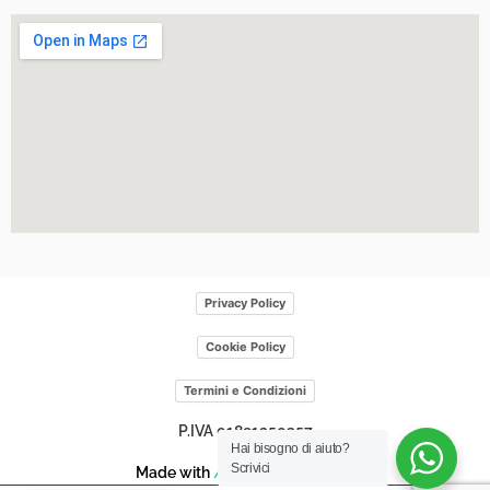
Privacy Policy
Cookie Policy
Termini e Condizioni
P.IVA 01891250357
Hai bisogno di aiuto?
Scrivici
Made with
/>
by
Web
scriptum