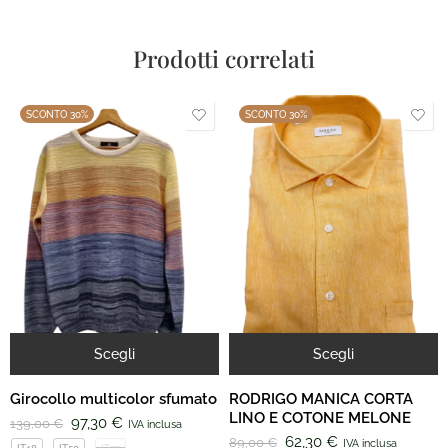
Prodotti correlati
SCONTO 30%
SCONTO 30%
Scegli
Scegli
Girocollo multicolor sfumato
RODRIGO MANICA CORTA
LINO E COTONE MELONE
97,30
€
139,00
€
IVA inclusa
62,30
€
89,00
€
IVA inclusa