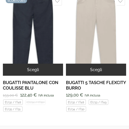
SCONTO 20%
Scegli
Scegli
BUGATTI PANTALONE CON
BUGATTI 5 TASCHE FLEXCITY
COULISSE BLU
BURRO
122,40
€
129,00
€
153,00
€
IVA inclusa
IVA inclusa
EU32 / IT48
EU34 / IT50
EU32 / IT48
EU33 / IT49
EU35 / IT51
EU34 / IT50