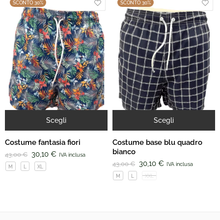
SCONTO 30%
SCONTO 30%
Scegli
Scegli
Costume fantasia fiori
Costume base blu quadro
bianco
30,10
€
43,00
€
IVA inclusa
30,10
€
43,00
€
IVA inclusa
M
L
XL
M
L
XXL