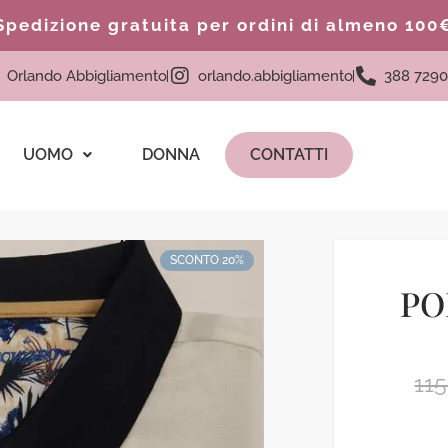
Spedizione gratuita per ordini di almeno 100
Orlando Abbigliamento
orlando.abbigliamento
388 7290
UOMO
DONNA
CONTATTI
SCONTO 20%
PO
11