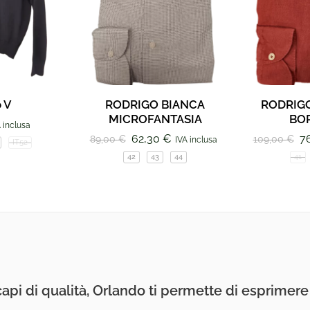
o V
RODRIGO BIANCA
RODRIG
MICROFANTASIA
BO
 inclusa
62,30
€
7
89,00
€
109,00
€
IVA inclusa
IT52
42
43
44
41
api di qualità, Orlando ti permette di esprimere i