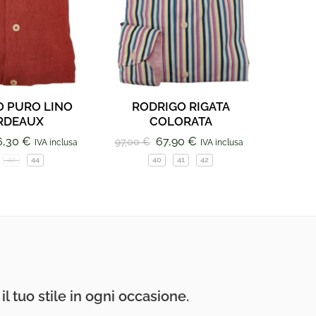
O PURO LINO
RODRIGO RIGATA
Calza
RDEAUX
COLORATA
6,30
€
67,90
€
1
97,00
€
IVA inclusa
IVA inclusa
42
44
40
41
42
l tuo stile in ogni occasione.