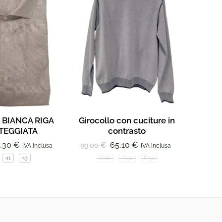
 BIANCA RIGA
Girocollo con cuciture in
Gir
TEGGIATA
contrasto
93,00
,30
€
65,10
€
93,00
€
IVA inclusa
IVA inclusa
I
41
43
IT48
IT50
IT52