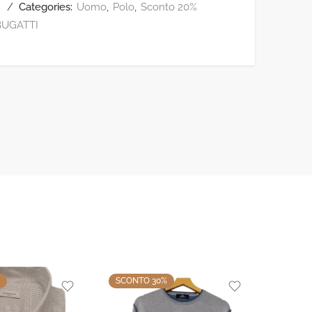
Categories:
Uomo
,
Polo
,
Sconto 20%
BUGATTI
SCONTO 30%
SCONT