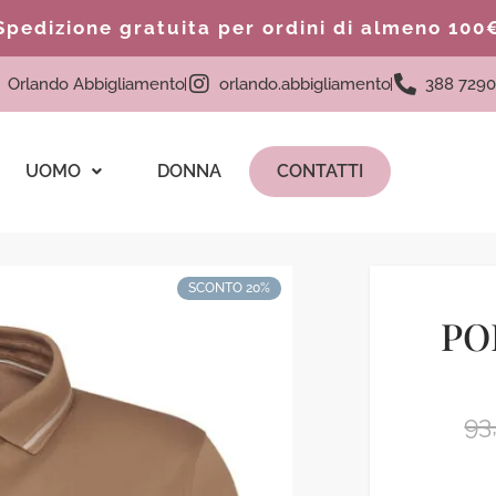
Spedizione gratuita per ordini di almeno 100
Orlando Abbigliamento
orlando.abbigliamento
388 7290
UOMO
DONNA
CONTATTI
SCONTO 20%
PO
93