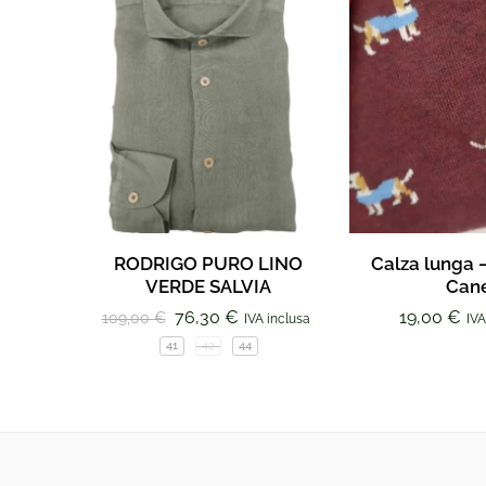
RODRIGO PURO LINO
Calza lunga 
VERDE SALVIA
Can
76,30
€
19,00
€
109,00
€
IVA inclusa
IVA
41
42
44