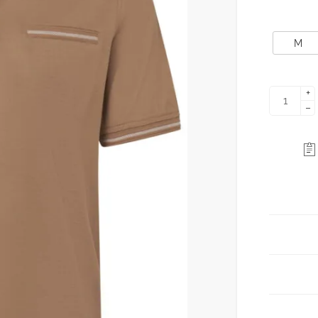
M
+
−