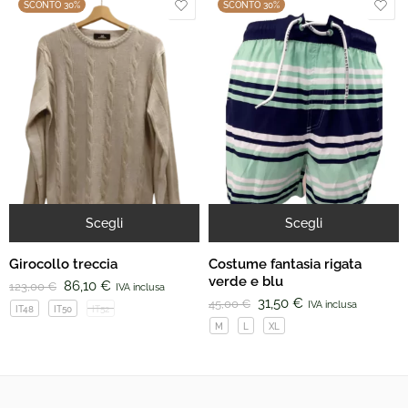
SCONTO 30%
SCONTO 30%
Scegli
Scegli
Girocollo treccia
Costume fantasia rigata
verde e blu
86,10
€
123,00
€
IVA inclusa
31,50
€
45,00
€
IVA inclusa
IT48
IT50
IT52
M
L
XL