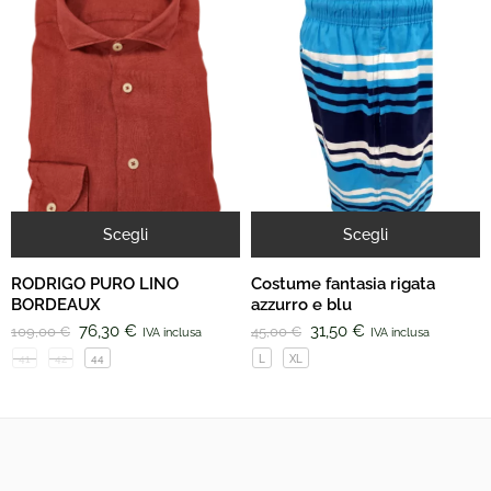
Scegli
Scegli
RODRIGO PURO LINO
Costume fantasia rigata
BORDEAUX
azzurro e blu
76,30
€
31,50
€
109,00
€
45,00
€
IVA inclusa
IVA inclusa
41
42
44
L
XL