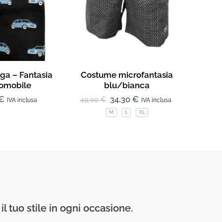
ga – Fantasia
Costume microfantasia
Gir
omobile
blu/bianca
€
34,30
€
49,00
€
139,00
IVA inclusa
IVA inclusa
M
L
XL
I
l tuo stile in ogni occasione.