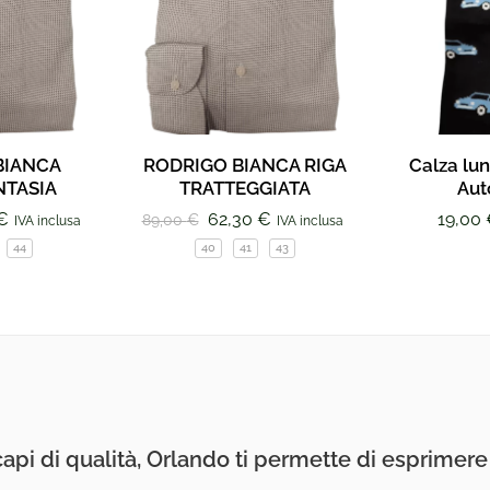
BIANCA
RODRIGO BIANCA RIGA
Calza lun
TASIA
TRATTEGGIATA
Aut
€
62,30
€
19,00
89,00
€
IVA inclusa
IVA inclusa
44
40
41
43
api di qualità, Orlando ti permette di esprimere i