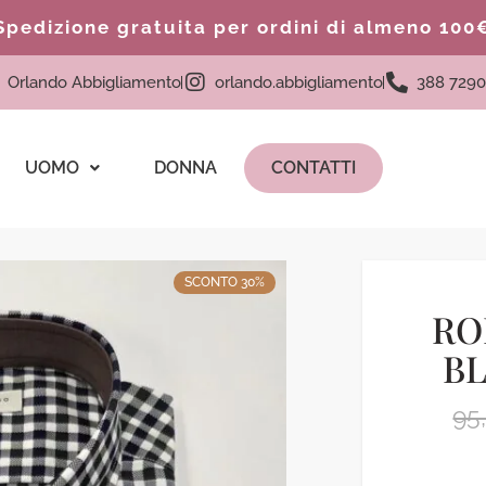
Spedizione gratuita per ordini di almeno 100
Orlando Abbigliamento
orlando.abbigliamento
388 7290
UOMO
DONNA
CONTATTI
SCONTO 30%
RO
B
95