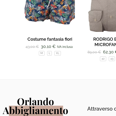
Costume fantasia fiori
RODRIGO 
MICROFAN
30,10
€
43,00
€
IVA inclusa
62,30
89,00
€
M
L
XL
42
43
Attraverso c