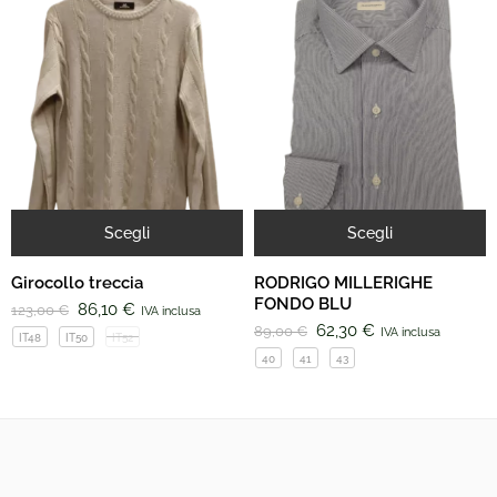
Scegli
Scegli
Girocollo treccia
RODRIGO MILLERIGHE
FONDO BLU
86,10
€
123,00
€
IVA inclusa
62,30
€
89,00
€
IVA inclusa
IT48
IT50
IT52
40
41
43