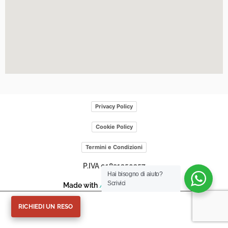
Privacy Policy
Cookie Policy
Termini e Condizioni
P.IVA 01891250357
Hai bisogno di aiuto?
Scrivici
Made with
/>
by
Web
scriptum
RICHIEDI UN RESO