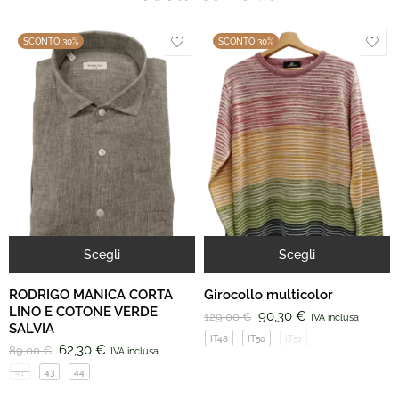
SCONTO 30%
SCONTO 30%
Scegli
Scegli
RODRIGO MANICA CORTA
Girocollo multicolor
LINO E COTONE VERDE
90,30
€
129,00
€
IVA inclusa
SALVIA
IT48
IT50
IT52
62,30
€
89,00
€
IVA inclusa
41
43
44