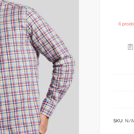
Il prod
SKU:
N/A