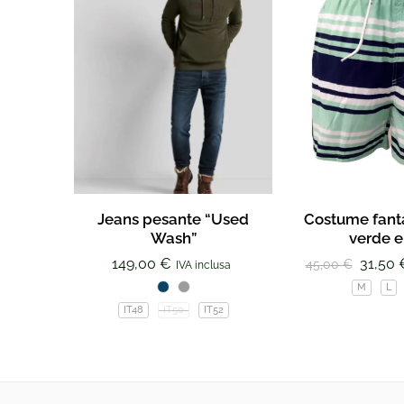
Jeans pesante “Used
Costume fanta
Wash”
verde e
149,00
€
31,50
45,00
€
IVA inclusa
M
L
IT48
IT50
IT52