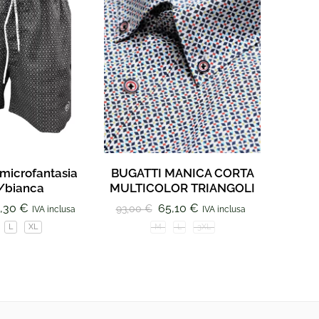
microfantasia
BUGATTI MANICA CORTA
Polo a
/bianca
MULTICOLOR TRIANGOLI
83,00
,30
€
65,10
€
93,00
€
IVA inclusa
IVA inclusa
L
XL
M
L
3XL