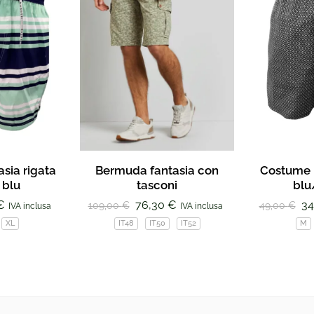
sia rigata
Bermuda fantasia con
Costume 
 blu
tasconi
blu
€
76,30
€
34
109,00
€
49,00
€
IVA inclusa
IVA inclusa
XL
IT48
IT50
IT52
M