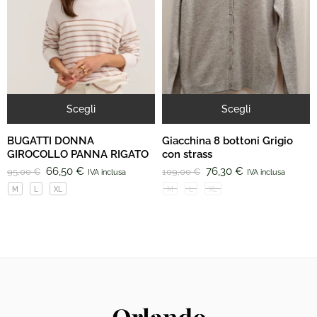
Scegli
Scegli
BUGATTI DONNA
Giacchina 8 bottoni Grigio
GIROCOLLO PANNA RIGATO
con strass
66,50
€
76,30
€
95,00
€
109,00
€
IVA inclusa
IVA inclusa
M
L
XL
M
L
XL